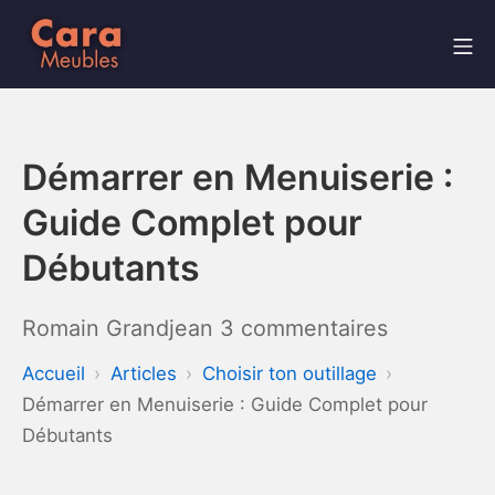
Aller
Me
au
contenu
Cara Meubles
Démarrer en Menuiserie :
Guide Complet pour
Débutants
sur
Romain Grandjean
3 commentaires
Démarrer
Accueil
Articles
Choisir ton outillage
en
Démarrer en Menuiserie : Guide Complet pour
Menuiseri
Débutants
: