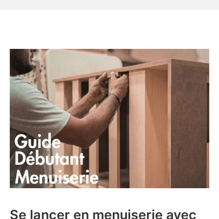
Guide
Complet
pour
Débutants
Se lancer en menuiserie avec