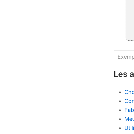
Recherc
Les a
Cho
Con
Fab
Meu
Uti