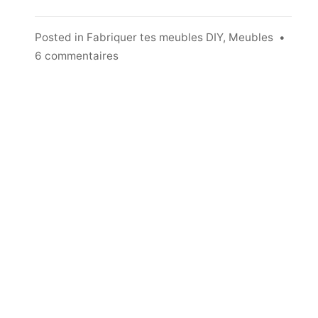
Posted in
Fabriquer tes meubles DIY
,
Meubles
•
sur
6 commentaires
Comment
fabriquer
un
Établi
pratique,
compact,
et
facile
à
fabriquer.