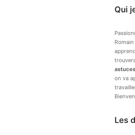
Qui j
Passio
Romain e
apprend
trouver
astuce
on va a
travaill
Bienven
Les d